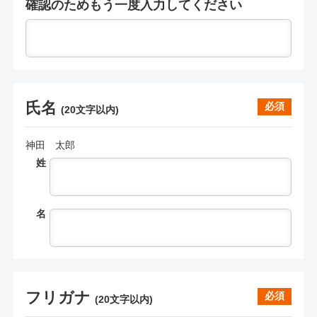
確認のためもう一度入力してください
氏名
必須
(
20文字以内
)
神田 太郎
姓
名
フリガナ
必須
(
20文字以内
)