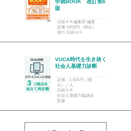
学就BOOK 改訂第6
版
日経ＨＲ編集部 編著
定価:1650円（税込）
発行:日経ＨＲ
VUCA時代を生き抜く
社会人基礎力診断
定価：1,925円（税
込）／人
日経ＨＲ
社会人基礎力協議会
監修