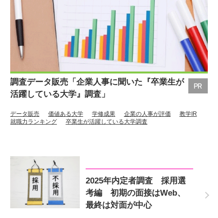
調査データ販売「企業人事に聞いた『卒業生が
活躍している大学』調査」
データ販売
価値ある大学
学修成果
企業の人事が評価
教学IR
就職力ランキング
卒業生が活躍している大学調査
2025年内定者調査 採用選
考編 初期の面接はWeb、
最終は対面が中心