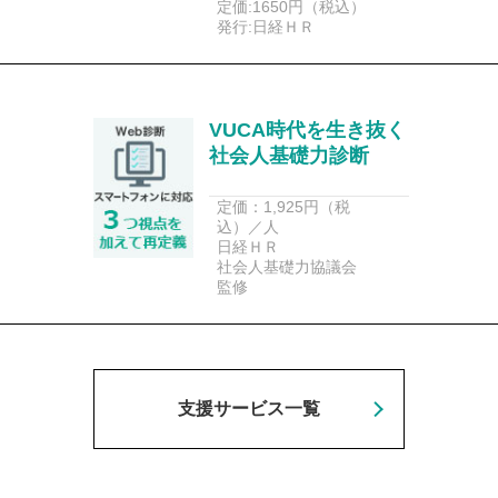
定価:1650円（税込）
発行:日経ＨＲ
VUCA時代を生き抜く
社会人基礎力診断
定価：1,925円（税
込）／人
日経ＨＲ
社会人基礎力協議会
監修
支援サービス一覧