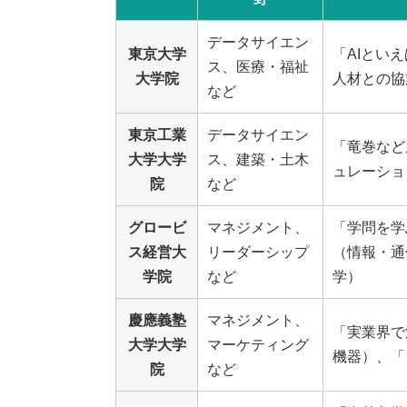
データサイエン
東京大学
「AIとい
ス、医療・福祉
大学院
人材との協
など
東京工業
データサイエン
「竜巻など
大学大学
ス、建築・土木
ュレーショ
院
など
グロービ
マネジメント、
「学問を学
ス経営大
リーダーシップ
（情報・通
学院
など
学）
慶應義塾
マネジメント、
「実業界で
大学大学
マーケティング
機器）、「
院
など