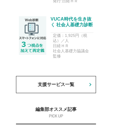
発行:日経ＨＲ
VUCA時代を生き抜
く 社会人基礎力診断
定価：1,925円（税
込）／人
日経ＨＲ
社会人基礎力協議会
監修
支援サービス一覧
編集部オススメ記事