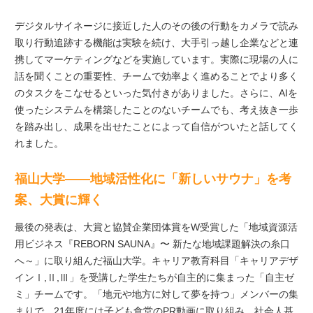
デジタルサイネージに接近した人のその後の行動をカメラで読み
取り行動追跡する機能は実験を続け、大手引っ越し企業などと連
携してマーケティングなどを実施しています。実際に現場の人に
話を聞くことの重要性、チームで効率よく進めることでより多く
のタスクをこなせるといった気付きがありました。さらに、AIを
使ったシステムを構築したことのないチームでも、考え抜き一歩
を踏み出し、成果を出せたことによって自信がついたと話してく
れました。
福山大学――地域活性化に「新しいサウナ」を考
案、大賞に輝く
最後の発表は、大賞と協賛企業団体賞をW受賞した「地域資源活
⽤ビジネス『REBORN SAUNA』〜 新たな地域課題解決の⽷⼝
へ～」に取り組んだ福山大学。キャリア教育科目「キャリアデザ
インⅠ,Ⅱ,Ⅲ」を受講した学生たちが自主的に集まった「自主ゼ
ミ」チームです。「地元や地方に対して夢を持つ」メンバーの集
まりで、21年度には子ども食堂のPR動画に取り組み、社会人基