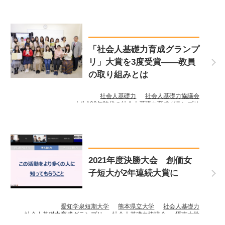
「社会人基礎力育成グランプ
リ」大賞を3度受賞――教員
の取り組みとは
社会人基礎力
社会人基礎力協議会
人生100年時代の社会人基礎力育成グランプリ
創価女子短期大学
2021年度決勝大会 創価女
子短大が2年連続大賞に
愛知学泉短期大学
熊本県立大学
社会人基礎力
社会人基礎力育成グランプリ
社会人基礎力協議会
摂南大学
創価女子短期大学
苫小牧工業高等専門学校
福山大学