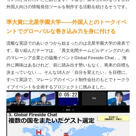
外国人向けの情報発信ツールを制作する活動を続けるそうです。
準大賞に北星学園大学――外国人とのトークイベ
ントでグローバルな巻き込み力を身に付ける
流暢な英語でのあいさつから始まったのは北星学園大学の発表で
す。取り組んだテーマは、「異⽂化間チームビルディングのため
のマレーシア企業との協働イベントGlobal Fireside Chat」。海
外に興味はあるけれど、前に踏み出す勢いもなく、将来の目標も
決まっていない...。そんな18人が「自分を変えたい」を目標に、
すべて英語で、マレーシアのイベント制作会社のもとでトークラ
イブイベントを企画するプロジェクトに挑みました。