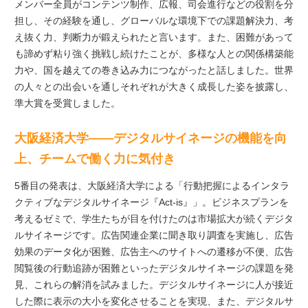
メンバー全員がコンテンツ制作、広報、司会進行などの役割を分
担し、その経験を通し、グローバルな環境下での課題解決力、考
え抜く力、判断力が鍛えられたと言います。また、困難があって
も諦めず粘り強く挑戦し続けたことが、多様な人との関係構築能
力や、国を越えての巻き込み力につながったと話しました。世界
の人々との出会いを通しそれぞれが大きく成長した姿を披露し、
準大賞を受賞しました。
大阪経済大学――デジタルサイネージの機能を向
上、チームで働く力に気付き
5番目の発表は、大阪経済大学による「⾏動把握によるインタラ
クティブなデジタルサイネージ『Act-is』」。ビジネスプランを
考えるゼミで、学生たちが目を付けたのは市場拡大が続くデジタ
ルサイネージです。広告関連企業に聞き取り調査を実施し、広告
効果のデータ化が困難、広告主へのサイトへの遷移が不便、広告
閲覧後の行動追跡が困難といったデジタルサイネージの課題を発
見、これらの解消を試みました。デジタルサイネージに人が接近
した際に表示の大小を変化させることを実現、また、デジタルサ