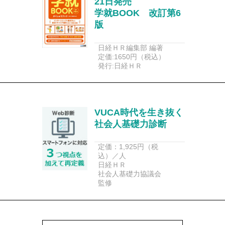
21日発売
学就BOOK 改訂第6
版
日経ＨＲ編集部 編著
定価:1650円（税込）
発行:日経ＨＲ
VUCA時代を生き抜く
社会人基礎力診断
定価：1,925円（税
込）／人
日経ＨＲ
社会人基礎力協議会
監修