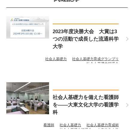
2023年度決勝大会 大賞は3
つの活動で成長した流通科学
大学
社会人基礎力
社会人基礎力育成グランプリ
社会人基礎力協議会
社会人基礎力を備えた看護師
を――大東文化大学の看護学
科
看護師
社会人基礎力
社会人基礎力育成術
社会人基礎力協議会
大東文化大学