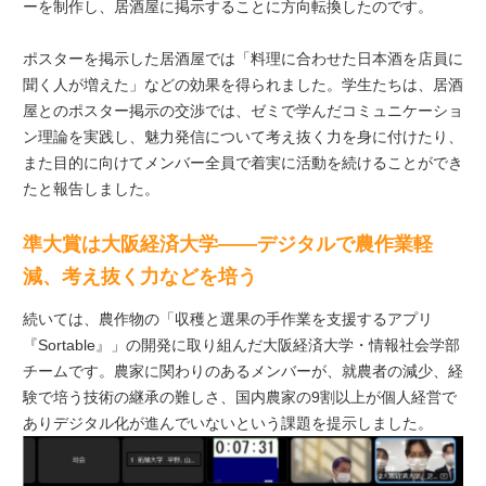
ーを制作し、居酒屋に掲示することに方向転換したのです。
ポスターを掲示した居酒屋では「料理に合わせた日本酒を店員に
聞く人が増えた」などの効果を得られました。学生たちは、居酒
屋とのポスター掲示の交渉では、ゼミで学んだコミュニケーショ
ン理論を実践し、魅力発信について考え抜く力を身に付けたり、
また目的に向けてメンバー全員で着実に活動を続けることができ
たと報告しました。
準大賞は大阪経済大学――デジタルで農作業軽
減、考え抜く力などを培う
続いては、農作物の「収穫と選果の⼿作業を⽀援するアプリ
『Sortable』」の開発に取り組んだ大阪経済大学・情報社会学部
チームです。農家に関わりのあるメンバーが、就農者の減少、経
験で培う技術の継承の難しさ、国内農家の9割以上が個人経営で
ありデジタル化が進んでいないという課題を提示しました。