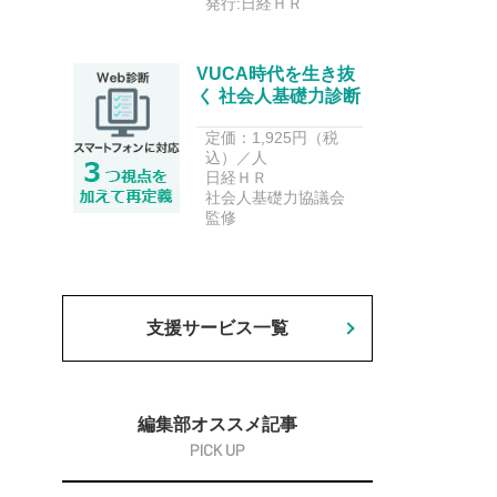
発行:日経ＨＲ
VUCA時代を生き抜
く 社会人基礎力診断
定価：1,925円（税
込）／人
日経ＨＲ
社会人基礎力協議会
監修
支援サービス一覧
編集部オススメ記事