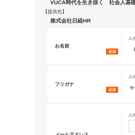
VUCA時代を生き抜く 社会人基
【提供先】
株式会社日経HR
入力
お名前
必須
入
フリガナ
セ
必須
入力
メールアドレス