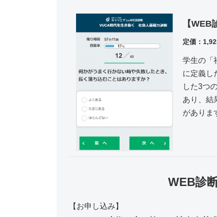
【WEB
定価：1,9
学生の「
に定義し
した
3つ
あり、結
がありま
WEB診
【お申し込み】