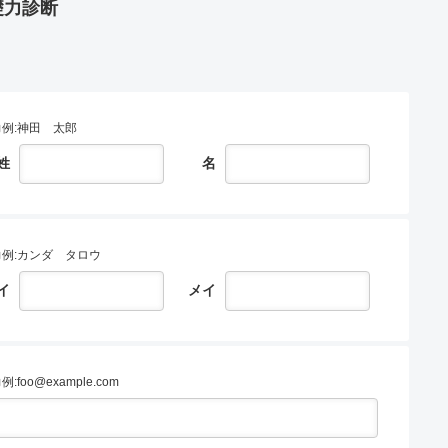
礎力診断
例:神田 太郎
姓
名
力例:カンダ タロウ
イ
メイ
例:foo@example.com