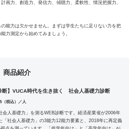
、計画力、創造力、発信力、傾聴力、柔軟性、情況把握力、
らの能力は欠かせません。まずは学生たちに足りない力を把
の能力測定から始めてみましょう。
商品紹介
診断】VUCA時代を生き抜く 社会人基礎力診断
25（税込）／人
社会人基礎力」を測るWEB診断です。経済産業省が2006年
た「社会人基礎力」の
3能力12能力要素
と、2018年に再定義
の視点
を測っています。「低学年向け」と「高学年向け」が