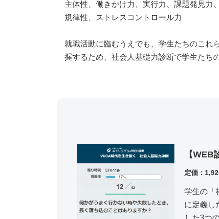
主体性、働きかけ力、実行力、課題発見力
規律性、ストレスコントロール力
就職活動に臨むうえでも、学生たちのこれ
握するため、社会人基礎力診断で学生たち
【WEB
定価：1,9
学生の「
に定義し
した
3つ