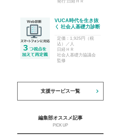
発行:日経ＨＲ
VUCA時代を生き抜
く 社会人基礎力診断
定価：1,925円（税
込）／人
日経ＨＲ
社会人基礎力協議会
監修
支援サービス一覧
編集部オススメ記事