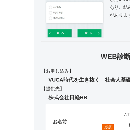
あり、結
がありま
WEB診
【お申し込み】
VUCA時代を生き抜く 社会人基
【提供先】
株式会社日経HR
入力
お名前
必須