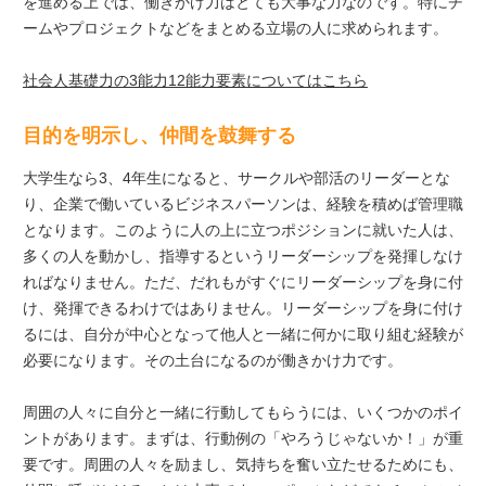
を進める上では、働きかけ力はとても大事な力なのです。特にチ
ームやプロジェクトなどをまとめる立場の人に求められます。
社会人基礎力の3能力12能力要素についてはこちら
目的を明示し、仲間を鼓舞する
大学生なら3、4年生になると、サークルや部活のリーダーとな
り、企業で働いているビジネスパーソンは、経験を積めば管理職
となります。このように人の上に立つポジションに就いた人は、
多くの人を動かし、指導するというリーダーシップを発揮しなけ
ればなりません。ただ、だれもがすぐにリーダーシップを身に付
け、発揮できるわけではありません。リーダーシップを身に付け
るには、自分が中心となって他人と一緒に何かに取り組む経験が
必要になります。その土台になるのが働きかけ力です。
周囲の人々に自分と一緒に行動してもらうには、いくつかのポイ
ントがあります。まずは、行動例の「やろうじゃないか！」が重
要です。周囲の人々を励まし、気持ちを奮い立たせるためにも、