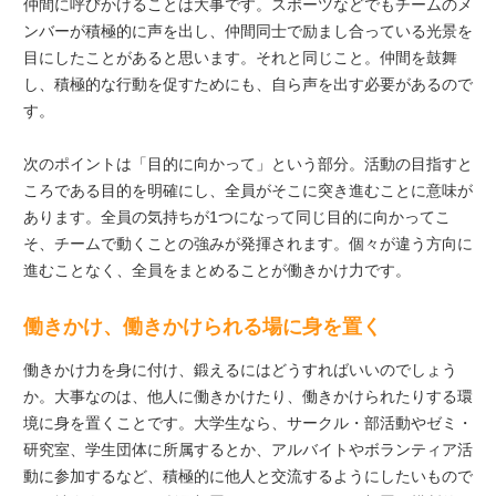
仲間に呼びかけることは大事です。スポーツなどでもチームのメ
ンバーが積極的に声を出し、仲間同士で励まし合っている光景を
目にしたことがあると思います。それと同じこと。仲間を鼓舞
し、積極的な行動を促すためにも、自ら声を出す必要があるので
す。
次のポイントは「目的に向かって」という部分。活動の目指すと
ころである目的を明確にし、全員がそこに突き進むことに意味が
あります。全員の気持ちが1つになって同じ目的に向かってこ
そ、チームで動くことの強みが発揮されます。個々が違う方向に
進むことなく、全員をまとめることが働きかけ力です。
働きかけ、働きかけられる場に身を置く
働きかけ力を身に付け、鍛えるにはどうすればいいのでしょう
か。大事なのは、他人に働きかけたり、働きかけられたりする環
境に身を置くことです。大学生なら、サークル・部活動やゼミ・
研究室、学生団体に所属するとか、アルバイトやボランティア活
動に参加するなど、積極的に他人と交流するようにしたいもので