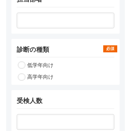
診断の種類
必須
低学年向け
高学年向け
受検人数