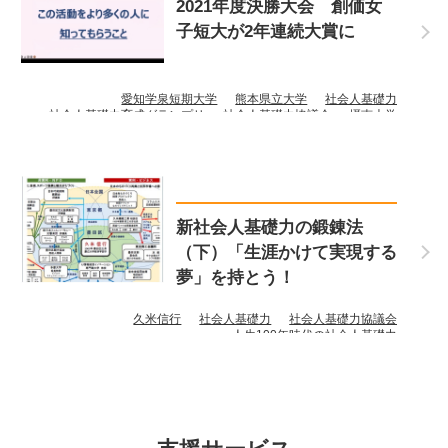
2021年度決勝大会 創価女
子短大が2年連続大賞に
愛知学泉短期大学
熊本県立大学
社会人基礎力
社会人基礎力育成グランプリ
社会人基礎力協議会
摂南大学
創価女子短期大学
苫小牧工業高等専門学校
福山大学
新社会人基礎力の鍛錬法
（下）「生涯かけて実現する
夢」を持とう！
久米信行
社会人基礎力
社会人基礎力協議会
人生100年時代の社会人基礎力