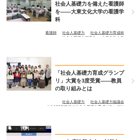
社会人基礎力を備えた看護師
を――大東文化大学の看護学
科
看護師
社会人基礎力
社会人基礎力育成術
社会人基礎力協議会
大東文化大学
「社会人基礎力育成グランプ
リ」大賞を3度受賞――教員
の取り組みとは
社会人基礎力
社会人基礎力協議会
人生100年時代の社会人基礎力育成グランプリ
創価女子短期大学