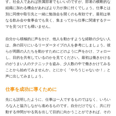
す。社会人であれば所属部署でもいいのですが、部署の横断的な
組織に加わる機会があればより力が身に付くでしょう。仕事とは
別に同僚や取引先と一緒に勉強会を開くのも有効です。最初は単
なる飲み会や食事会でも良く、集まってから仕事に関連するテー
マを見つけても構いません。
自分から積極的に声をかけ、他人を動かすような経験の少ない人
は、身の回りにいるリーダータイプの人を参考にしましょう。彼
らが周囲の人たちを動かすためにどのように声をかけ、フォロー
し、目的を共有しているのかを見てください。最初は働きかける
のがうまい人のテクニックを盗み、少人数の中で働きかけてみる
ことから始めてみませんか。とにかく「やろうじゃないか！」と
声に出してみましょう。
仕事を成功に導くために
先にも説明したように、仕事は一人でするものではなく、いろい
ろな人と協力しながら進めるものです。自分だけでなく、共に行
動する仲間がやる気を出して目的に向かうことができれば、その