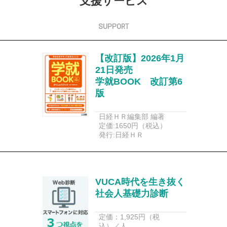
支援サービス
【改訂版】2026年1月
21日発売
学就BOOK 改訂第6
版
日経ＨＲ編集部 編著
定価:1650円（税込）
発行:日経ＨＲ
VUCA時代を生き抜く
社会人基礎力診断
定価：1,925円（税
込）／人