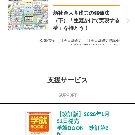
新社会人基礎力の鍛錬法
（下）「生涯かけて実現する
夢」を持とう！
久米信行
社会人基礎力
社会人基礎力協議会
人生100年時代の社会人基礎力
支援サービス
【改訂版】2026年1月
21日発売
学就BOOK 改訂第6
版