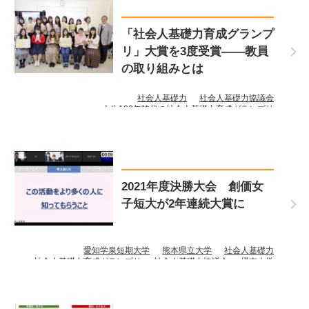
「社会人基礎力育成グランプ
リ」大賞を3度受賞――教員
の取り組みとは
社会人基礎力
社会人基礎力協議会
人生100年時代の社会人基礎力育成グランプリ
創価女子短期大学
2021年度決勝大会 創価女
子短大が2年連続大賞に
愛知学泉短期大学
熊本県立大学
社会人基礎力
社会人基礎力育成グランプリ
社会人基礎力協議会
摂南大学
創価女子短期大学
苫小牧工業高等専門学校
福山大学