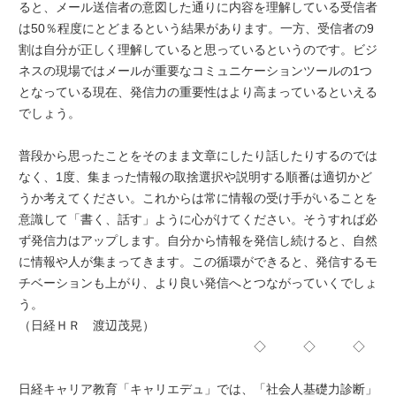
ると、メール送信者の意図した通りに内容を理解している受信者
は50％程度にとどまるという結果があります。一方、受信者の9
割は自分が正しく理解していると思っているというのです。ビジ
ネスの現場ではメールが重要なコミュニケーションツールの1つ
となっている現在、発信力の重要性はより高まっているといえる
でしょう。
普段から思ったことをそのまま文章にしたり話したりするのでは
なく、1度、集まった情報の取捨選択や説明する順番は適切かど
うか考えてください。これからは常に情報の受け手がいることを
意識して「書く、話す」ように心がけてください。そうすれば必
ず発信力はアップします。自分から情報を発信し続けると、自然
に情報や人が集まってきます。この循環ができると、発信するモ
チベーションも上がり、より良い発信へとつながっていくでしょ
う。
（日経ＨＲ 渡辺茂晃）
◇ ◇ ◇
日経キャリア教育「キャリエデュ」では、「社会人基礎力診断」